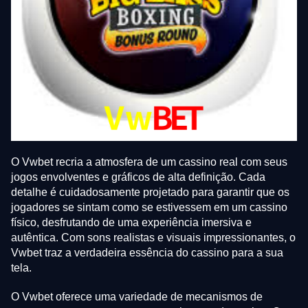
O Vwbet recria a atmosfera de um cassino real com seus
jogos envolventes e gráficos de alta definição. Cada
detalhe é cuidadosamente projetado para garantir que os
jogadores se sintam como se estivessem em um cassino
físico, desfrutando de uma experiência imersiva e
autêntica. Com sons realistas e visuais impressionantes, o
Vwbet traz a verdadeira essência do cassino para a sua
tela.
O Vwbet oferece uma variedade de mecanismos de