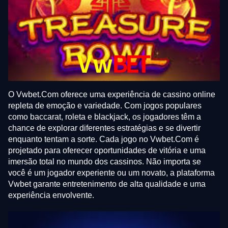
O Vwbet.Com oferece uma experiência de cassino online
repleta de emoção e variedade. Com jogos populares
como baccarat, roleta e blackjack, os jogadores têm a
chance de explorar diferentes estratégias e se divertir
enquanto tentam a sorte. Cada jogo no Vwbet.Com é
projetado para oferecer oportunidades de vitória e uma
imersão total no mundo dos cassinos. Não importa se
você é um jogador experiente ou um novato, a plataforma
Vwbet garante entretenimento de alta qualidade e uma
experiência envolvente.