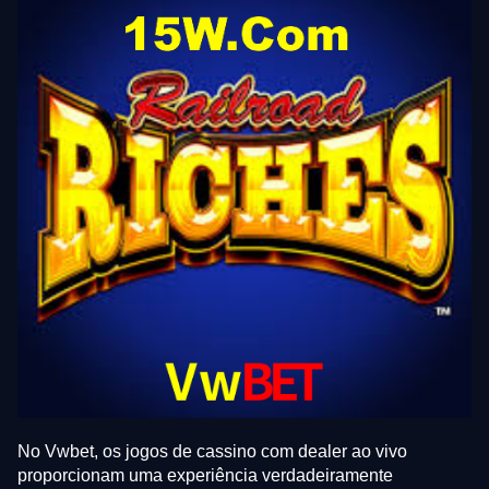
No Vwbet, os jogos de cassino com dealer ao vivo
proporcionam uma experiência verdadeiramente