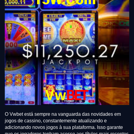
O Vwbet está sempre na vanguarda das novidades em
jogos de cassino, constantemente atualizando e
adicionando novos jogos à sua plataforma. Isso garante
que os jogadores tenham acesso aos títulos mais recentes