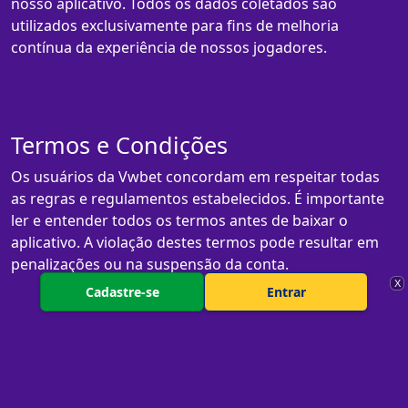
nosso aplicativo. Todos os dados coletados são
utilizados exclusivamente para fins de melhoria
contínua da experiência de nossos jogadores.
Termos e Condições
Os usuários da Vwbet concordam em respeitar todas
as regras e regulamentos estabelecidos. É importante
ler e entender todos os termos antes de baixar o
aplicativo. A violação destes termos pode resultar em
penalizações ou na suspensão da conta.
X
Cadastre-se
Entrar