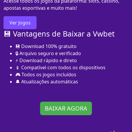
Acesse todos os jogos da plataforma: slots, cassino,
apostas esportivas e muito mais!
Ver Jogos
💾 Vantagens de Baixar a Vwbet
💾 Download 100% gratuito
🔒 Arquivo seguro e verificado
⚡ Download rápido e direto
📱 Compatível com todos os dispositivos
🎮 Todos os jogos incluídos
🔔 Atualizações automáticas
BAIXAR AGORA