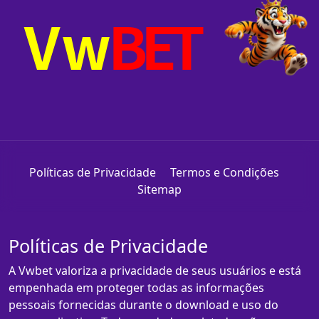
Políticas de Privacidade
Termos e Condições
Sitemap
Políticas de Privacidade
A Vwbet valoriza a privacidade de seus usuários e está
empenhada em proteger todas as informações
pessoais fornecidas durante o download e uso do