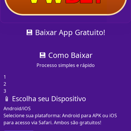
💾 Baixar App Gratuito!
💾 Como Baixar
Processo simples e rápido
1
2
3
📱 Escolha seu Dispositivo
Android/iOS
Selecione sua plataforma: Android para APK ou iOS
para acesso via Safari. Ambos são gratuitos!