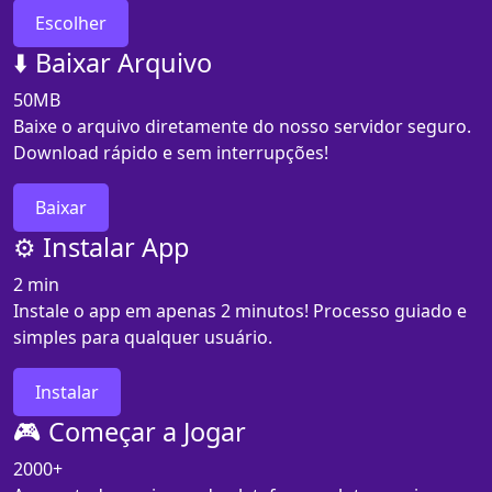
Escolher
⬇️ Baixar Arquivo
50MB
Baixe o arquivo diretamente do nosso servidor seguro.
Download rápido e sem interrupções!
Baixar
⚙️ Instalar App
2 min
Instale o app em apenas 2 minutos! Processo guiado e
simples para qualquer usuário.
Instalar
🎮 Começar a Jogar
2000+