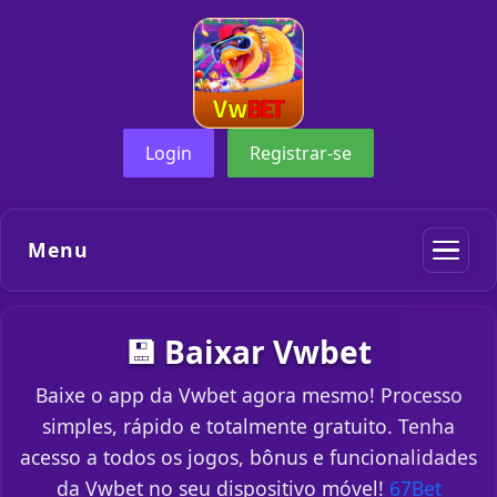
Login
Registrar-se
Menu
💾 Baixar Vwbet
Baixe o app da Vwbet agora mesmo! Processo
simples, rápido e totalmente gratuito. Tenha
acesso a todos os jogos, bônus e funcionalidades
da Vwbet no seu dispositivo móvel!
67Bet