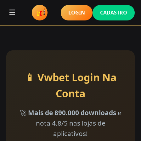
☰
LOGIN
CADASTRO
📱 Vwbet Login Na
Conta
🚀
Mais de 890.000 downloads
e
nota 4.8/5 nas lojas de
aplicativos!