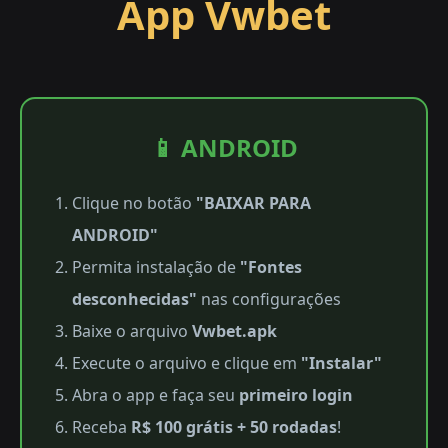
App Vwbet
📱 ANDROID
Clique no botão
"BAIXAR PARA
ANDROID"
Permita instalação de
"Fontes
desconhecidas"
nas configurações
Baixe o arquivo
Vwbet.apk
Execute o arquivo e clique em
"Instalar"
Abra o app e faça seu
primeiro login
Receba
R$ 100 grátis + 50 rodadas
!