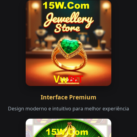
Interface Premium
Design moderno e intuitivo para melhor experiência