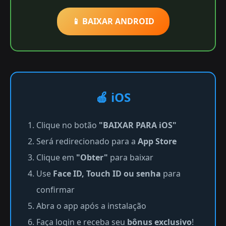
📱 BAIXAR ANDROID
🍎 iOS
Clique no botão
"BAIXAR PARA iOS"
Será redirecionado para a
App Store
Clique em
"Obter"
para baixar
Use
Face ID, Touch ID ou senha
para
confirmar
Abra o app após a instalação
Faça login e receba seu
bônus exclusivo
!