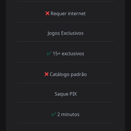
❌
Requer internet
Jogos Exclusivos
✅
15+ exclusivos
❌
Catálogo padrão
Saque PIX
✅
2 minutos