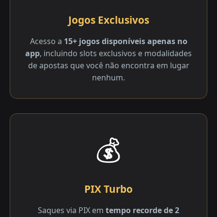
Jogos Exclusivos
Acesso a
15+ jogos disponíveis apenas no
app
, incluindo slots exclusivos e modalidades
de apostas que você não encontra em lugar
nenhum.
💰
PIX Turbo
Saques via PIX em
tempo recorde de 2