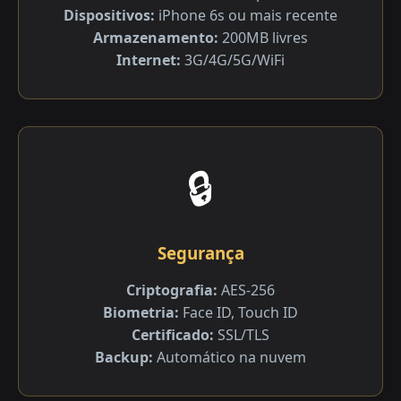
Dispositivos:
iPhone 6s ou mais recente
Armazenamento:
200MB livres
Internet:
3G/4G/5G/WiFi
🔒
Segurança
Criptografia:
AES-256
Biometria:
Face ID, Touch ID
Certificado:
SSL/TLS
Backup:
Automático na nuvem