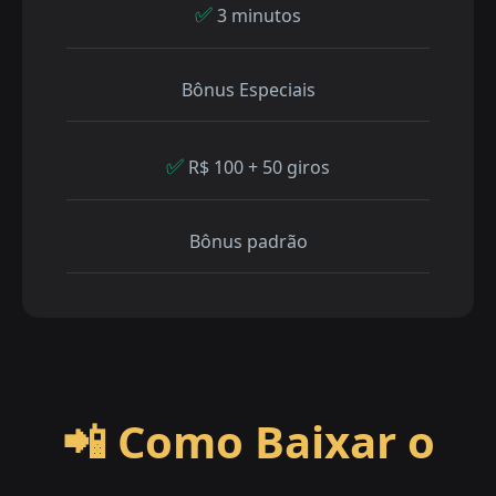
✅
3 minutos
Bônus Especiais
✅
R$ 100 + 50 giros
Bônus padrão
📲 Como Baixar o