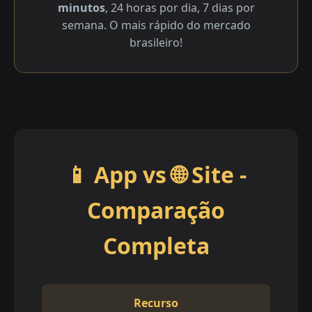
minutos
, 24 horas por dia, 7 dias por
semana. O mais rápido do mercado
brasileiro!
📱 App vs 🌐 Site -
Comparação
Completa
Recurso