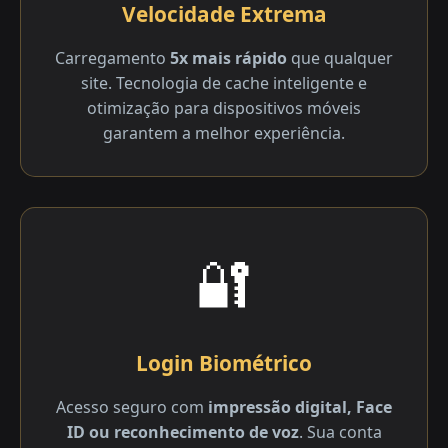
Velocidade Extrema
Carregamento
5x mais rápido
que qualquer
site. Tecnologia de cache inteligente e
otimização para dispositivos móveis
garantem a melhor experiência.
🔐
Login Biométrico
Acesso seguro com
impressão digital, Face
ID ou reconhecimento de voz
. Sua conta