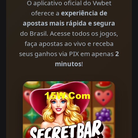
O aplicativo oficial do Vwbet
oferece a
experiência de
apostas mais rápida e segura
do Brasil. Acesse todos os jogos,
faça apostas ao vivo e receba
seus ganhos via PIX em apenas
2
minutos
!