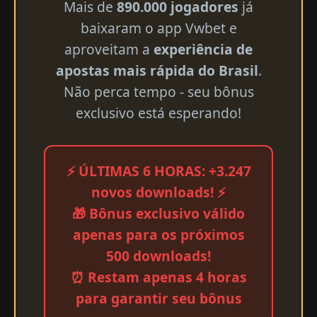
Mais de
890.000 jogadores
já
baixaram o app Vwbet e
aproveitam a
experiência de
apostas mais rápida do Brasil
.
Não perca tempo - seu bônus
exclusivo está esperando!
⚡ ÚLTIMAS 6 HORAS: +3.247
novos downloads! ⚡
🎁 Bônus exclusivo válido
apenas para os próximos
500 downloads!
⏰ Restam apenas 4 horas
para garantir seu bônus