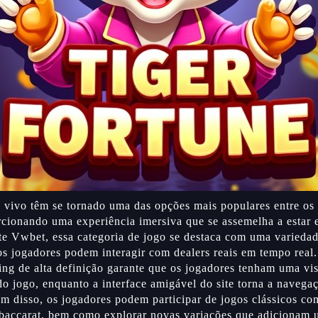
 vivo têm se tornado uma das opções mais populares entre os
rcionando uma experiência imersiva que se assemelha a estar
ite Vwbet, essa categoria de jogo se destaca com uma varieda
os jogadores podem interagir com dealers reais em tempo real.
ing de alta definição garante que os jogadores tenham uma vis
o jogo, enquanto a interface amigável do site torna a navega
lém disso, os jogadores podem participar de jogos clássicos co
 baccarat, bem como explorar novas variações que adicionam