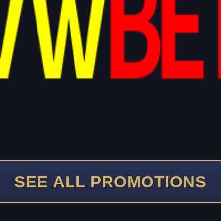
SEE ALL PROMOTIONS