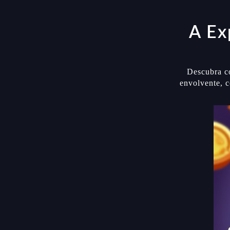
A Ex
Descubra c
envolvente, c