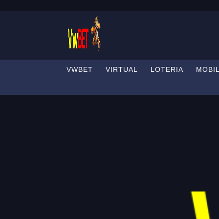
VWBET
VIRTUAL
LOTERIA
MOBI