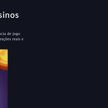
sinos
cia de jogo
rações reais e