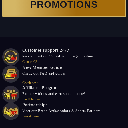
PROMOTIONS
Customer support 24/7
have a question ? Speak to our agent online
Contact CS
New Member Guide
Check out FAQ and guides
Check now
Affiliates Program
Partner with us and earn some income!
Find Out more
Partnerships
Meet our Brand Ambassadors & Sports Partners
Learnt more